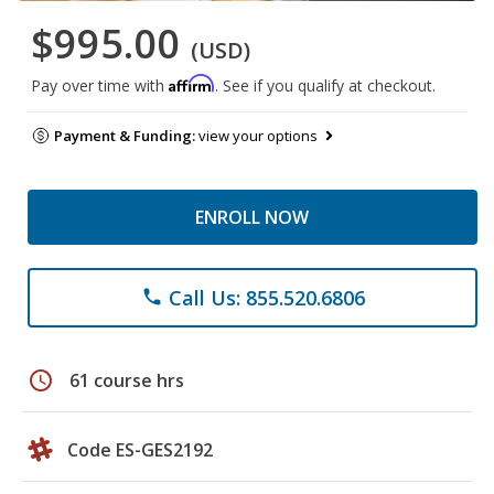
$995.00
(USD)
Affirm
Pay over time with
. See if you qualify at checkout.
Payment & Funding:
view your options
ENROLL NOW
Call Us: 855.520.6806
phone
schedule
61 course hrs
Code ES-GES2192