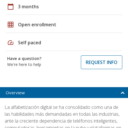
calendar_today
3 months
grid_on
Open enrollment
speed
Self paced
Have a question?
REQUEST INFO
We're here to help
Overview
La alfabetización digital se ha consolidado como una de
las habilidades más demandadas en todas las industrias,
ante la creciente dependencia de teléfonos inteligentes,
computadoras, herramientas en la nube y plataformas en