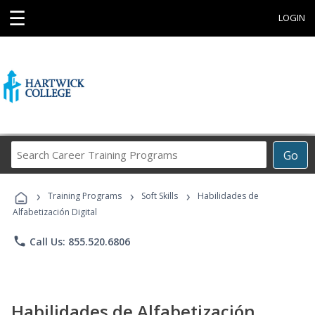
☰
LOGIN
Search
Go
Career
Training
›
›
›
Programs
Training Programs
Soft Skills
Habilidades de
Alfabetización Digital
phone
Call Us: 855.520.6806
Habilidades de Alfabetización